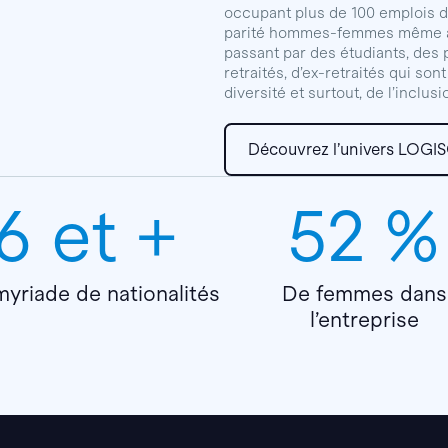
occupant plus de 100 emplois di
parité hommes-femmes même au 
passant par des étudiants, des
retraités, d’ex-retraités qui sont
diversité et surtout, de l’inclu
Découvrez l’univers LOGI
6 et +
52 %
yriade de nationalités
De femmes dans
l’entreprise