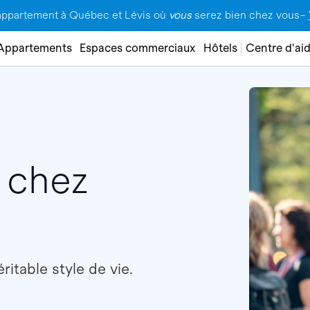
appartement à Québec et Lévis où
vous
serez bien chez vous–
Appartements
Espaces commerciaux
Hôtels
Centre d'ai
e chez
éritable style de vie.