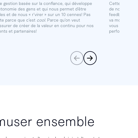
e gestion basée sur la confiance, qui développe
Cette transpar
autonomie des gens et qui nous permet d’être
de nos gestion
iles et de nous « r’virer » sur un 10 cennes! Pas
feedback en co
ste parce que c’est
cool
. Parce qu’on veut
va moins bien,
assurer de créer de la valeur en continu pour nos
vous assurer d
ients et partenaires!
performant et 
amuser ensemble