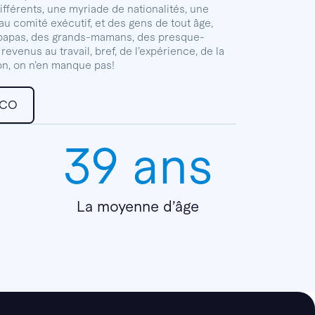
fférents, une myriade de nationalités, une
comité exécutif, et des gens de tout âge,
 papas, des grands-mamans, des presque-
 revenus au travail, bref, de l’expérience, de la
sion, on n’en manque pas!
SCO
39 ans
La moyenne d’âge