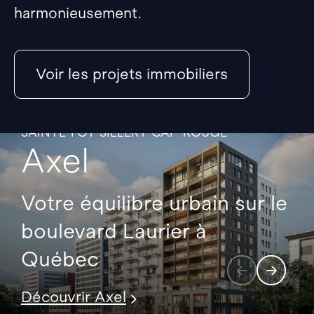
harmonieusement.
Voir les projets immobiliers
SAINTE-FOY-SILLERY-CAP-ROUGE
Axel
Votre équilibre urbain sur le
boulevard Laurier à
Québec
Découvrir Axel