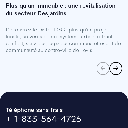
Plus qu'un immeuble : une revitalisation
Q
du secteur Desjardins
n
Découvrez le District GC : plus qu’un projet
G
locatif, un véritable écosystème urbain offrant
h
confort, services, espaces communs et esprit de
l
communauté au centre-ville de Lévis.
Téléphone sans frais
+ 1-833-564-4726