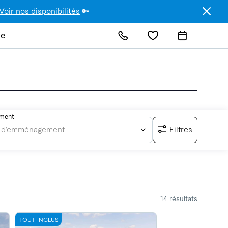
Voir nos disponibilités
🔑
de
ment
ate d’emménagement
Filtres
14 résultats
TOUT INCLUS