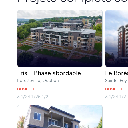
Tria - Phase abordable
Le Boré
Loretteville, Québec
Sainte-Foy
COMPLET
COMPLET
3 1/2
4 1/2
5 1/2
3 1/2
4 1/2