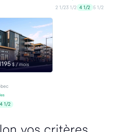
2 1/2
3 1/2
4 1/2
5 1/2
1195
$ / mois
ébec
les
4 1/2
lon vos critères