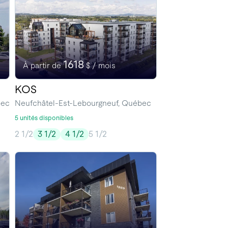
1618
À partir de
$ / mois
KOS
bec
Neufchâtel-Est-Lebourgneuf, Québec
5 unités disponibles
2 1/2
3 1/2
4 1/2
5 1/2