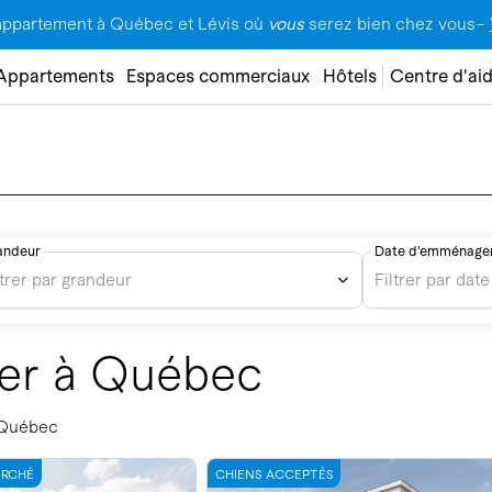
appartement à Québec et Lévis où
vous
serez bien chez vous–
Appartements
Espaces commerciaux
Hôtels
Centre d'ai
andeur
Date d'emménage
ltrer par grandeur
Filtrer par d
uer à Québec
 Québec
ERCHÉ
CHIENS ACCEPTÉS