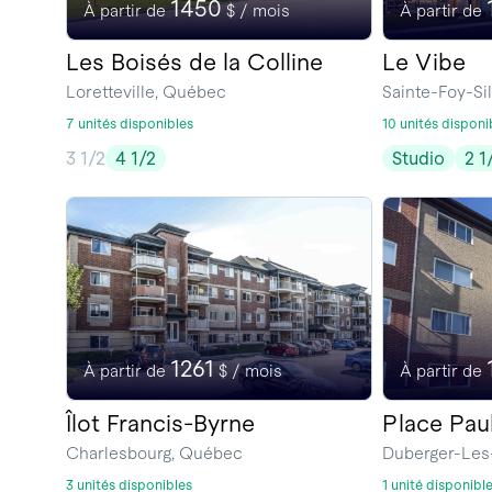
1450
À partir de
$ / mois
À partir de
Les Boisés de la Colline
Le Vibe
Loretteville, Québec
Sainte-Foy-S
7 unités disponibles
10 unités disponi
3 1/2
4 1/2
Studio
2 1
1261
À partir de
$ / mois
À partir de
Îlot Francis-Byrne
Place Pau
Charlesbourg, Québec
Duberger-Les
3 unités disponibles
1 unité disponibl