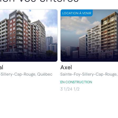
LOCATION À VENIR
al
Axel
-Sillery-Cap-Rouge, Québec
Sainte-Foy-Sillery-Cap-Rouge
EN CONSTRUCTION
3 1/2
4 1/2