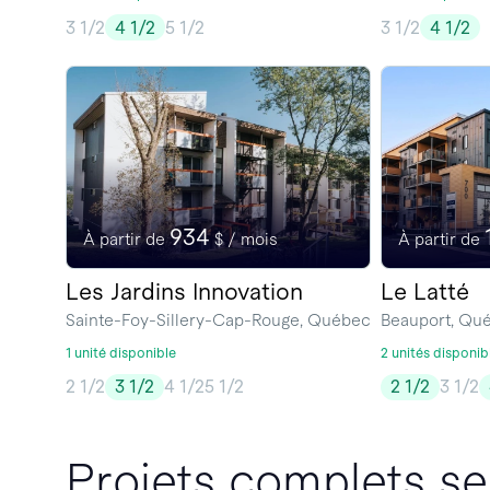
3 1/2
4 1/2
5 1/2
3 1/2
4 1/2
934
À partir de
$ / mois
À partir de
Les Jardins Innovation
Le Latté
Sainte-Foy-Sillery-Cap-Rouge, Québec
Beauport, Qu
1 unité disponible
2 unités disponib
2 1/2
3 1/2
4 1/2
5 1/2
2 1/2
3 1/2
Projets complets se