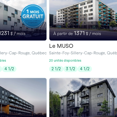
1231
1371
$ / mois
À partir de
$ / mois
Le MUSO
illery-Cap-Rouge, Québec
Sainte-Foy-Sillery-Cap-Rouge, Qué
bles
20 unités disponibles
4 1/2
2 1/2
3 1/2
4 1/2