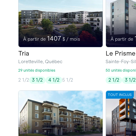
1407
À partir de
$ / mois
À partir de
Tria
Le Prisme
Loretteville, Québec
Sainte-Foy-S
29 unités disponibles
50 unités disponi
2 1/2
3 1/2
4 1/2
5 1/2
2 1/2
3 1/2
TOUT INCLUS