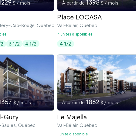
1229
1398
$ / mois
À partir de
$ / mois
Place LOCASA
illery-Cap-Rouge, Québec
Val-Bélair, Québec
bles
7 unités disponibles
/2
3 1/2
4 1/2
4 1/2
1357
1862
$ / mois
À partir de
$ / mois
l-Gury
Le Majella
-Saules, Québec
Val-Bélair, Québec
e
1 unité disponible