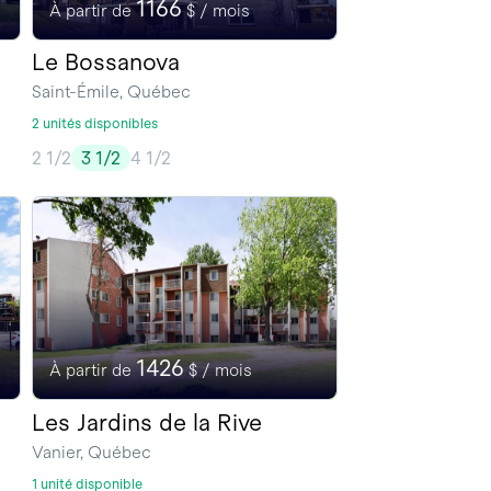
1166
À partir de
$ / mois
Le Bossanova
Saint-Émile, Québec
2 unités disponibles
2 1/2
3 1/2
4 1/2
1426
À partir de
$ / mois
Les Jardins de la Rive
Vanier, Québec
1 unité disponible