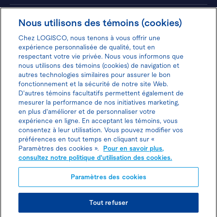
Hôtels
Nous utilisons des témoins (cookies)
Chez LOGISCO, nous tenons à vous offrir une
expérience personnalisée de qualité, tout en
respectant votre vie privée. Nous vous informons que
nous utilisons des témoins (cookies) de navigation et
Donnez votre avis pour gagner 100$
autres technologies similaires pour assurer le bon
fonctionnement et la sécurité de notre site Web.
D'autres témoins facultatifs permettent également de
mesurer la performance de nos initiatives marketing,
en plus d'améliorer et de personnaliser votre
expérience en ligne. En acceptant les témoins, vous
Politique d'utilisation des cookies
consentez à leur utilisation. Vous pouvez modifier vos
préférences en tout temps en cliquant sur «
Politique de protection des
Paramètres des cookies ».
Pour en savoir plus,
consultez notre politique d'utilisation des cookies.
renseignements personnels
Paramètres des cookies
Tout refuser
Carte
© TOUS DROITS RÉSERVÉS LOGISCO 2026