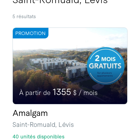
5 résultats
PROMOTION
1355
À partir de
$ / mois
Amalgam
Saint-Romuald, Lévis
40 unités disponibles