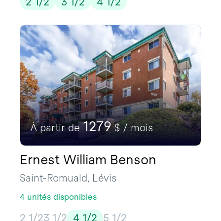
2 1/2
3 1/2
4 1/2
1279
À partir de
$ / mois
Ernest William Benson
Saint-Romuald, Lévis
4 unités disponibles
2 1/2
3 1/2
4 1/2
5 1/2