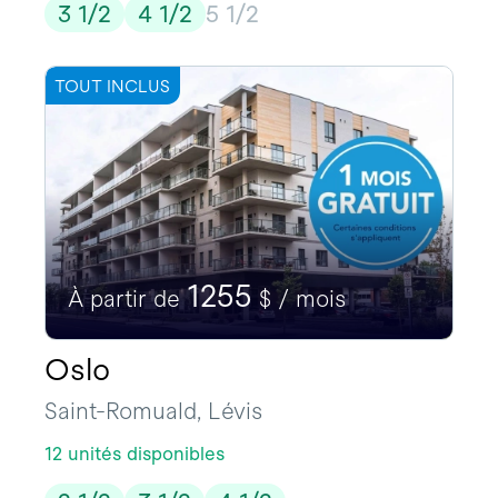
3 1/2
4 1/2
5 1/2
TOUT INCLUS
1255
À partir de
$ / mois
Oslo
Saint-Romuald, Lévis
12 unités disponibles