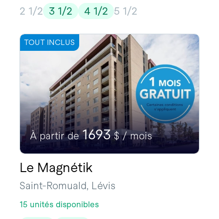
2 1/2
3 1/2
4 1/2
5 1/2
TOUT INCLUS
1693
À partir de
$ / mois
Le Magnétik
Saint-Romuald, Lévis
15 unités disponibles