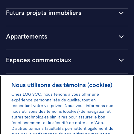
Futurs projets immobiliers
Appartements
Espaces commerciaux
Hôtels
Nous utilisons des témoins (cookies)
Chez LOGISCO, nous tenons à vous offrir une
expérience personnalisée de qualité, tout en
respectant votre vie privée. Nous vous informons que
nous utilisons des témoins (cookies) de navigation et
Donnez votre avis pour gagner 100$
autres technologies similaires pour assurer le bon
fonctionnement et la sécurité de notre site Web.
D'autres témoins facultatifs permettent également de