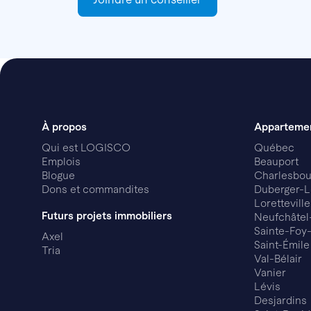
À propos
Apparteme
Qui est LOGISCO
Québec
Emplois
Beauport
Blogue
Charlesbou
Dons et commandites
Duberger-L
Loretteville
Futurs projets immobiliers
Neufchâtel
Sainte-Foy
Axel
Saint-Émile
Tria
Val-Bélair
Vanier
Lévis
Desjardins