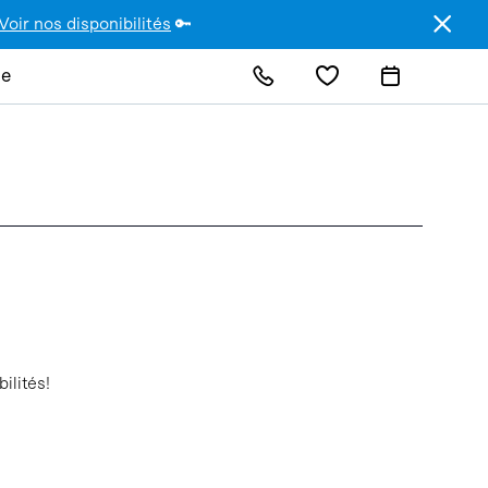
Voir nos disponibilités
🔑
de
ilités!