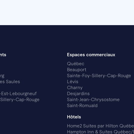
nts
Espaces commerciaux
Québec
Beauport
rg
Sainte-Foy-Sillery-Cap-Rouge
es Saules
Lévis
Charny
-Est-Lebourgneuf
Desjardins
-Sillery-Cap-Rouge
Saint-Jean-Chrysostome
Saint-Romuald
Hôtels
Home2 Suites par Hilton Québ
Hampton Inn & Suites Québec/