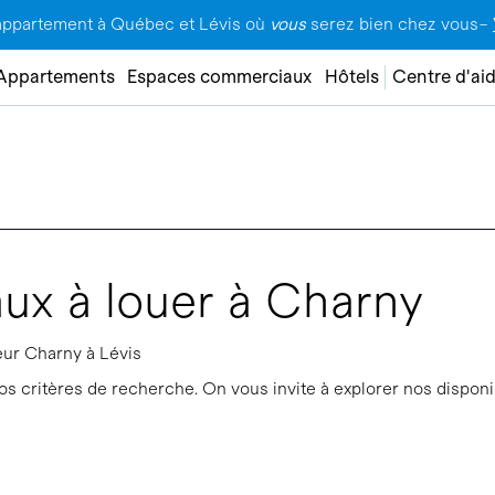
appartement à Québec et Lévis où
vous
serez bien chez vous–
Appartements
Espaces commerciaux
Hôtels
Centre d'ai
x à louer à Charny
eur Charny à Lévis
s critères de recherche. On vous invite à explorer nos disponib