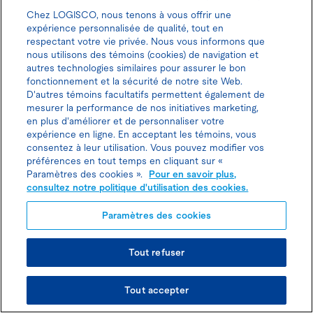
Besoin d’un
Chez LOGISCO, nous tenons à vous offrir une
expérience personnalisée de qualité, tout en
respectant votre vie privée. Nous vous informons que
coup de pouce?
nous utilisons des témoins (cookies) de navigation et
autres technologies similaires pour assurer le bon
fonctionnement et la sécurité de notre site Web.
D'autres témoins facultatifs permettent également de
Nos trésors d’assistance
mesurer la performance de nos initiatives marketing,
en plus d'améliorer et de personnaliser votre
sont là pour vous
expérience en ligne. En acceptant les témoins, vous
consentez à leur utilisation. Vous pouvez modifier vos
simplifier la vie: des
préférences en tout temps en cliquant sur «
Paramètres des cookies ».
Pour en savoir plus,
consultez notre politique d'utilisation des cookies.
solutions éclairées allant
Paramètres des cookies
aux questions brûlantes
aux guides astucieux.
Tout refuser
Tout accepter