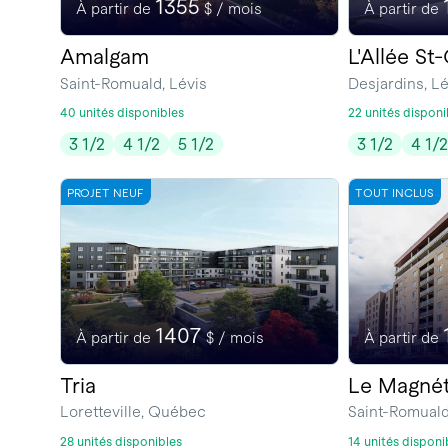
1355
À partir de
$ / mois
À partir de
Amalgam
L'Allée St
Saint-Romuald, Lévis
Desjardins, Lé
40 unités disponibles
22 unités disponi
3 1/2
4 1/2
5 1/2
3 1/2
4 1/
PROJET NEUF
TOUT INCLUS
1407
À partir de
$ / mois
À partir de
Tria
Le Magnét
Loretteville, Québec
Saint-Romuald
28 unités disponibles
14 unités disponi