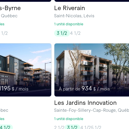
is-Byrne
Le Riverain
, Québec
Saint-Nicolas, Lévis
les
1 unité disponible
 1/2
3 1/2
4 1/2
1195
934
$ / mois
À partir de
$ / mois
Les Jardins Innovation
ébec
Sainte-Foy-Sillery-Cap-Rouge, Qué
les
1 unité disponible
4 1/2
2 1/2
3 1/2
4 1/2
5 1/2