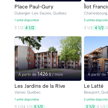
Place Paul-Gury
Îlot Franc
Duberger-Les-Saules, Québec
Charlesbourg
1 unité disponible
3 unités disponib
3 1/2
4 1/2
3 1/2
4 1/2
5
1426
À partir de
$ / mois
À partir de
Les Jardins de la Rive
Le Latté
Vanier, Québec
Beauport, Qu
1 unité disponible
2 unités disponib
3 1/2
4 1/2
5 1/2
2 1/2
3 1/2