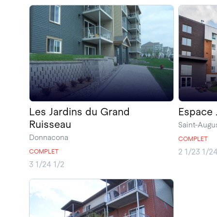
Les Jardins du Grand
Espace 
Ruisseau
Saint-Aug
Donnacona
COMPLET
2 1/2
3 1/2
4
COMPLET
3 1/2
4 1/2