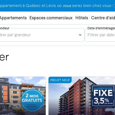
appartement à Québec et Lévis où
vous
serez bien chez vous–
Appartements
Espaces commerciaux
Hôtels
Centre d'ai
andeur
Date d'emménage
ltrer par grandeur
Filtrer par d
er
PROJET NEUF