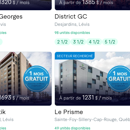
1320
1385
$ / mois
À partir de
$ / mois
-Georges
District GC
vis
Desjardins, Lévis
bles
98 unités disponibles
2
2 1/2
3 1/2
4 1/2
5 1/2
SECTEUR RECHERCHÉ
1693
1231
$ / mois
À partir de
$ / mois
ik
Le Prisme
, Lévis
Sainte-Foy-Sillery-Cap-Rouge, Qué
bles
49 unités disponibles