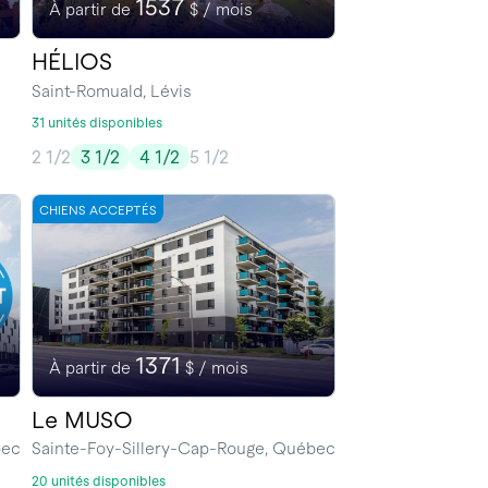
1537
À partir de
$ / mois
HÉLIOS
Saint-Romuald, Lévis
31 unités disponibles
2 1/2
3 1/2
4 1/2
5 1/2
CHIENS ACCEPTÉS
1371
À partir de
$ / mois
Le MUSO
bec
Sainte-Foy-Sillery-Cap-Rouge, Québec
20 unités disponibles