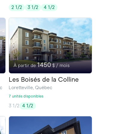
2 1/2
3 1/2
4 1/2
1450
À partir de
$ / mois
Les Boisés de la Colline
ec
Loretteville, Québec
7 unités disponibles
3 1/2
4 1/2