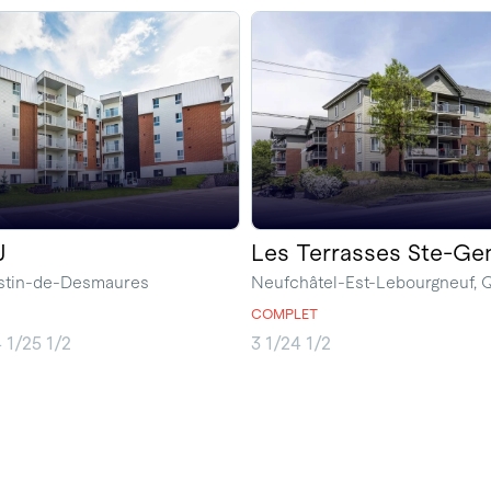
J
Les Terrasses Ste-Ge
ustin-de-Desmaures
Neufchâtel-Est-Lebourgneuf,
COMPLET
 1/2
5 1/2
3 1/2
4 1/2