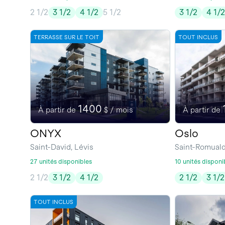
2 1/2
3 1/2
4 1/2
5 1/2
3 1/2
4 1/
TERRASSE SUR LE TOIT
TOUT INCLUS
1400
À partir de
$ / mois
À partir de
ONYX
Oslo
Saint-David, Lévis
Saint-Romuald
27 unités disponibles
10 unités disponi
2 1/2
3 1/2
4 1/2
2 1/2
3 1/2
TOUT INCLUS