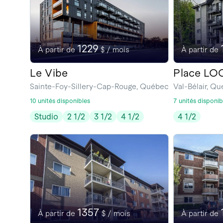
1229
À partir de
$ / mois
À partir de
Le Vibe
Place LO
Sainte-Foy-Sillery-Cap-Rouge, Québec
Val-Bélair, Q
10 unités disponibles
7 unités disponib
Studio
2 1/2
3 1/2
4 1/2
4 1/2
1357
À partir de
$ / mois
À partir de