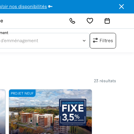
Voir nos disponibilités
🔑
de
ment
ate d’emménagement
Filtres
23 résultats
PROJET NEUF