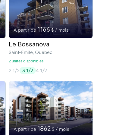
1166
À partir de
$ / mois
Le Bossanova
Saint-Émile, Québec
2 unités disponibles
2 1/2
3 1/2
4 1/2
1862
À partir de
$ / mois