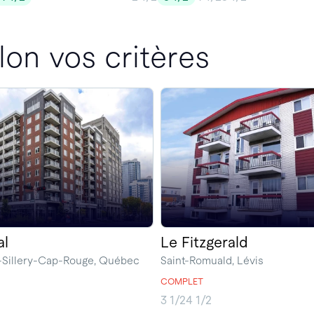
lon vos critères
al
Le Fitzgerald
-Sillery-Cap-Rouge, Québec
Saint-Romuald, Lévis
COMPLET
3 1/2
4 1/2