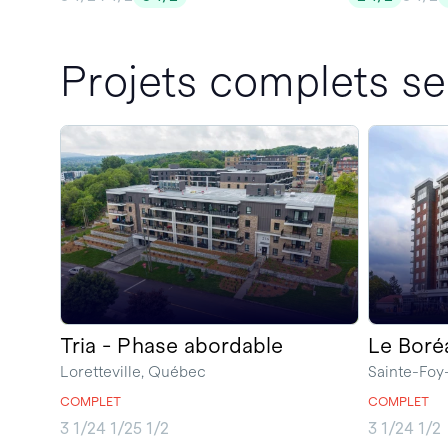
Projets complets se
Tria - Phase abordable
Le Boré
Loretteville, Québec
Sainte-Foy
COMPLET
COMPLET
3 1/2
4 1/2
5 1/2
3 1/2
4 1/2