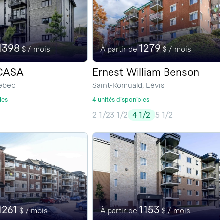
1398
1279
$ / mois
À partir de
$ / mois
CASA
Ernest William Benson
uébec
Saint-Romuald, Lévis
les
4 unités disponibles
2 1/2
3 1/2
4 1/2
5 1/2
1261
1153
$ / mois
À partir de
$ / mois