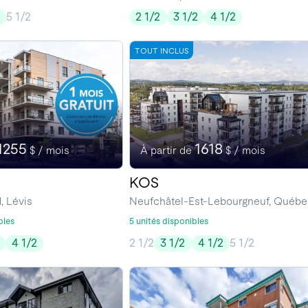
2
5 1/2
2 1/2
3 1/2
4 1/2
TOUT INCLUS
1255
1618
$ / mois
À partir de
$ / mois
KOS
, Lévis
Neufchâtel-Est-Lebourgneuf, Québ
bles
5 unités disponibles
4 1/2
2 1/2
3 1/2
4 1/2
5 1/2