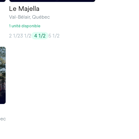
Le Majella
Val-Bélair, Québec
1 unité disponible
2 1/2
3 1/2
4 1/2
5 1/2
bec