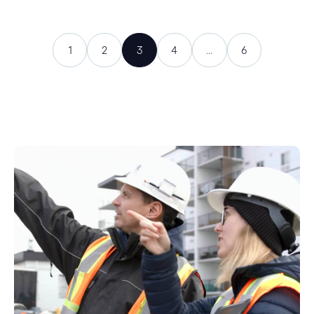
1
2
3
4
...
6