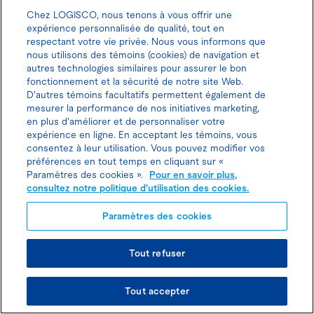
Chez LOGISCO, nous tenons à vous offrir une
En savoir plus
expérience personnalisée de qualité, tout en
respectant votre vie privée. Nous vous informons que
nous utilisons des témoins (cookies) de navigation et
autres technologies similaires pour assurer le bon
fonctionnement et la sécurité de notre site Web.
D'autres témoins facultatifs permettent également de
mesurer la performance de nos initiatives marketing,
Besoin d’un
en plus d'améliorer et de personnaliser votre
expérience en ligne. En acceptant les témoins, vous
consentez à leur utilisation. Vous pouvez modifier vos
coup de pouce?
préférences en tout temps en cliquant sur «
Paramètres des cookies ».
Pour en savoir plus,
consultez notre politique d'utilisation des cookies.
Nos trésors d’assistance
Paramètres des cookies
sont là pour vous
Tout refuser
simplifier la vie: des
Tout accepter
solutions éclairées allant