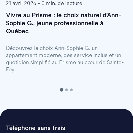
21 avril 2026 - 3 min. de lecture
1
Vivre au Prisme : le choix naturel d’Ann-
O
Sophie G., jeune professionnelle à
v
Québec
L
c
Découvrez le choix Ann-Sophie G. un
appartement moderne, des service inclus et un
quotidien simplifié au Prisme au cœur de Sainte-
Foy
Téléphone sans frais