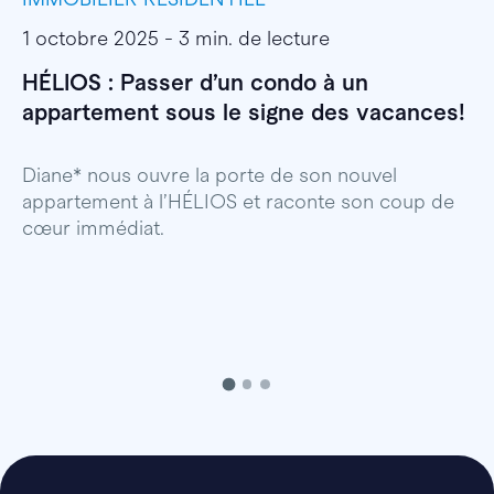
1 octobre 2025 - 3 min. de lecture
3
HÉLIOS : Passer d’un condo à un
L
appartement sous le signe des vacances!
s
Diane* nous ouvre la porte de son nouvel
H
appartement à l’HÉLIOS et raconte son coup de
s
cœur immédiat.
g
c
h
D