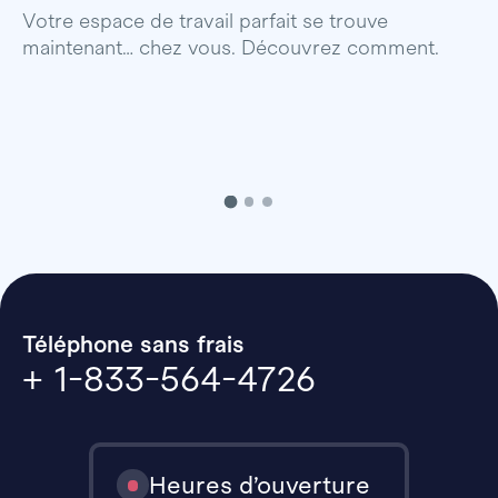
p
Votre espace de travail parfait se trouve
maintenant… chez vous. Découvrez comment.
Téléphone sans frais
+ 1-833-564-4726
Heures d’ouverture