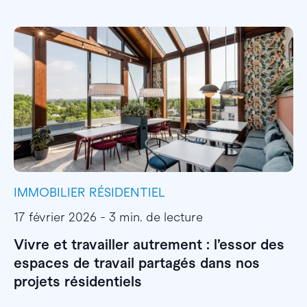
IMMOBILIER RÉSIDENTIEL
I
17 février 2026 - 3 min. de lecture
1
Vivre et travailler autrement : l’essor des
E
espaces de travail partagés dans nos
l
projets résidentiels
E