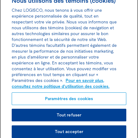
Nous utilisons des témoins (cookies)
Chez LOGISCO, nous tenons à vous offrir une
expérience personnalisée de qualité, tout en
respectant votre vie privée. Nous vous informons que
nous utilisons des témoins (cookies) de navigation et
Donnez votre avis pour gagner 100$
autres technologies similaires pour assurer le bon
fonctionnement et la sécurité de notre site Web.
D'autres témoins facultatifs permettent également de
mesurer la performance de nos initiatives marketing,
en plus d'améliorer et de personnaliser votre
expérience en ligne. En acceptant les témoins, vous
Politique d'utilisation des cookies
consentez à leur utilisation. Vous pouvez modifier vos
préférences en tout temps en cliquant sur «
Politique de protection des
Paramètres des cookies ».
Pour en savoir plus,
consultez notre politique d'utilisation des cookies.
renseignements personnels
Paramètres des cookies
Tout refuser
© TOUS DROITS RÉSERVÉS LOGISCO 2026
Tout accepter