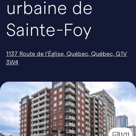
urbaine de
Sainte-Foy
1137 Route de l'Église, Québec, Québec, G1V
3W4
1/11