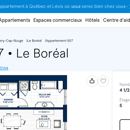
appartement à Québec et Lévis où
vous
serez bien chez vous–
Appartements
Espaces commerciaux
Hôtels
Centre d'ai
lery-Cap-Rouge
Le Boréal
Appartement 507
07
•
Le Boréal
V 3W4
Nomb
4 1/2
Étage
5