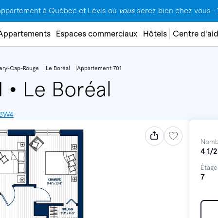
appartement à Québec et Lévis où
vous
serez bien chez vous–
Appartements
Espaces commerciaux
Hôtels
Centre d'ai
lery-Cap-Rouge
Le Boréal
Appartement 701
1
•
Le Boréal
V 3W4
Nomb
4 1/2
Étage
7