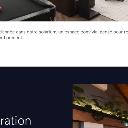
 d’année dans notre solarium, un espace convivial pensé pour rel
nt présent.
iration