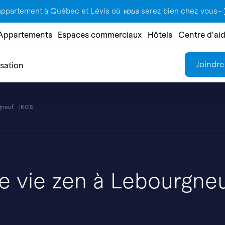
appartement à Québec et Lévis où
vous
serez bien chez vous–
Appartements
Espaces commerciaux
Hôtels
Centre d'ai
Joindre
isation
gneuf
KOS
de vie zen à Lebourgne