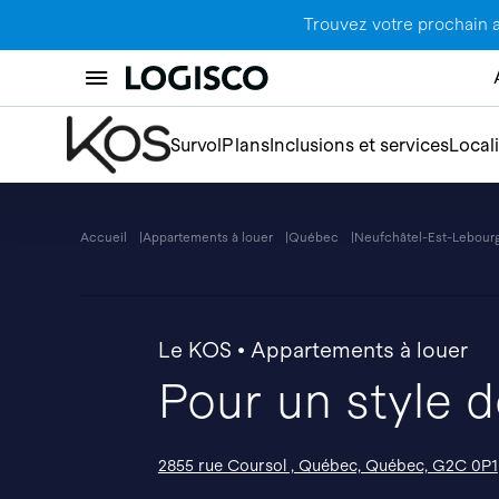
Trouvez votre prochain 
Survol
Plans
Inclusions et services
Local
Accueil
Appartements à louer
Québec
Neufchâtel-Est-Lebour
Le KOS • Appartements à louer
Pour un style 
2855 rue Coursol , Québec, Québec, G2C 0P1