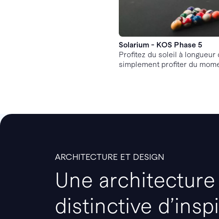
Solarium - KOS Phase 5
Profitez du soleil à longueur
simplement profiter du mome
ARCHITECTURE ET DESIGN
Une architecture
distinctive d’insp