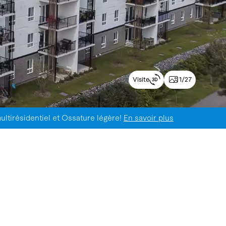
Visite
1/27
ultirésidentiel et Ossature légère!
En savoir plus