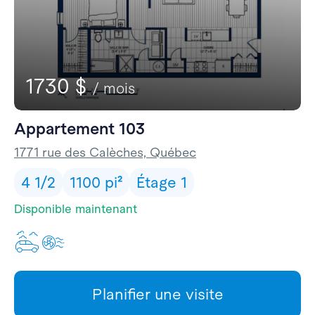
1730 $
/ mois
Appartement 103
1771 rue des Calèches, Québec
4 1/2
1100 pi²
Étage 1
Disponible maintenant
Un stationnement extérie
Climatisation
Planifier une visite