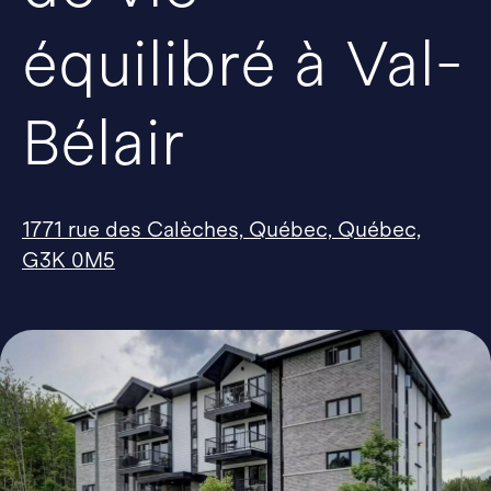
équilibré à Val-
Bélair
1771 rue des Calèches, Québec, Québec,
G3K 0M5