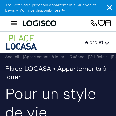
Trouvez votre prochain appartement à Québec et
Lévis –
Voir nos disponibilités
🔑
Le projet
Accueil
Appartements à louer
Québec
Val-Bélair
P
Place LOCASA • Appartements à
louer
Pour un style
de vie