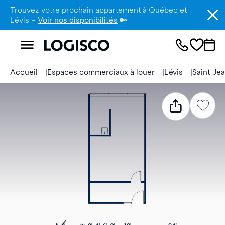
Trouvez votre prochain appartement à Québec et
Lévis –
Voir nos disponibilités
🔑
Accueil
Espaces commerciaux à louer
Lévis
Saint-Je