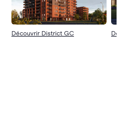
Découvrir District GC
Décou