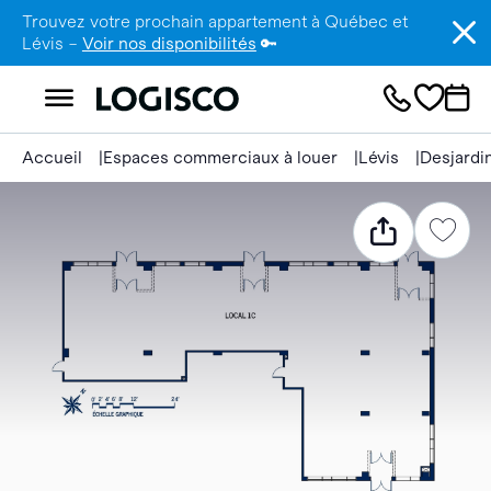
Trouvez votre prochain appartement à Québec et
Lévis –
Voir nos disponibilités
🔑
Accueil
Espaces commerciaux à louer
Lévis
Desjardi