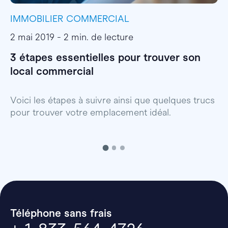
IMMOBILIER COMMERCIAL
I
2 mai 2019 - 2 min. de lecture
1
3 étapes essentielles pour trouver son
S
local commercial
c
Voici les étapes à suivre ainsi que quelques trucs
B
pour trouver votre emplacement idéal.
Téléphone sans frais