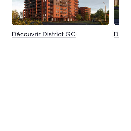
Découvrir District GC
Décou