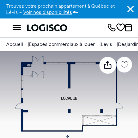
Trouvez votre prochain appartement à Québec et
Lévis –
Voir nos disponibilités
🔑
Accueil
Espaces commerciaux à louer
Lévis
Desjardi