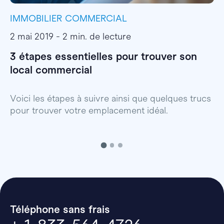
IMMOBILIER COMMERCIAL
I
2 mai 2019 - 2 min. de lecture
1
3 étapes essentielles pour trouver son
S
local commercial
c
Voici les étapes à suivre ainsi que quelques trucs
B
pour trouver votre emplacement idéal.
Téléphone sans frais