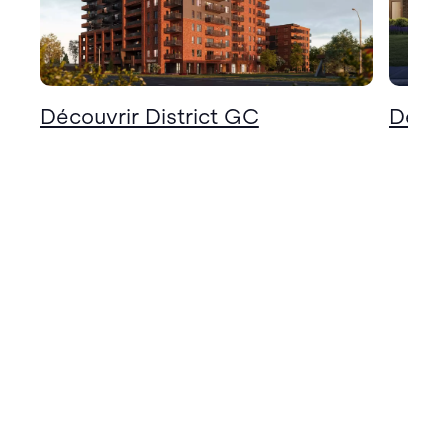
Découvrir District GC
Décou