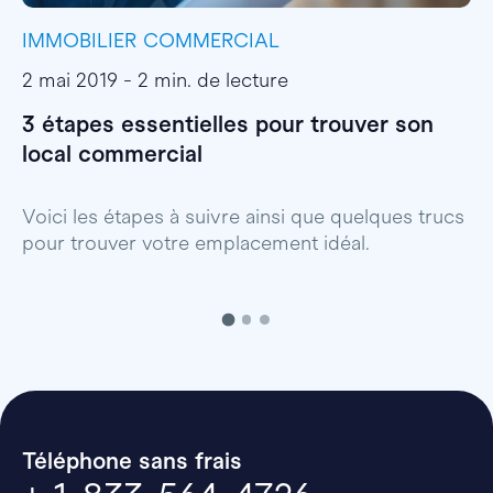
IMMOBILIER COMMERCIAL
I
2 mai 2019 - 2 min. de lecture
1
3 étapes essentielles pour trouver son
S
local commercial
c
Voici les étapes à suivre ainsi que quelques trucs
B
pour trouver votre emplacement idéal.
Téléphone sans frais