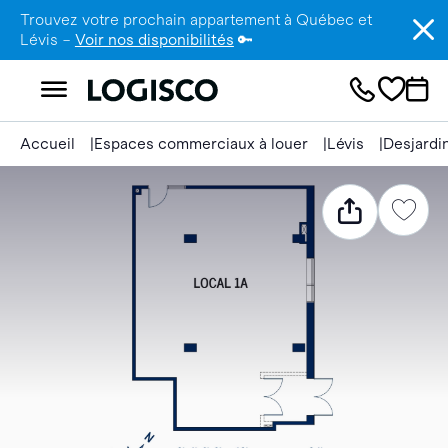
Trouvez votre prochain appartement à Québec et
Lévis –
Voir nos disponibilités
🔑
Accueil
Espaces commerciaux à louer
Lévis
Desjardi