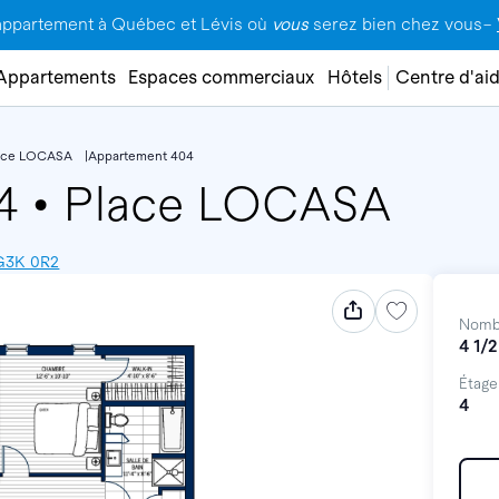
appartement à Québec et Lévis où
vous
serez bien chez vous–
Appartements
Espaces commerciaux
Hôtels
Centre d'ai
ace LOCASA
Appartement 404
04
•
Place LOCASA
 G3K 0R2
Nomb
4 1/2
Étage
4