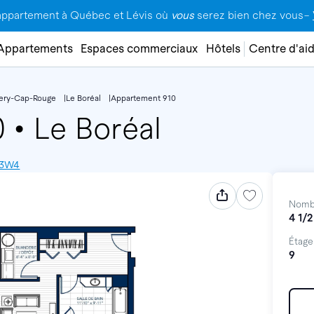
appartement à Québec et Lévis où
vous
serez bien chez vous–
Appartements
Espaces commerciaux
Hôtels
Centre d'ai
lery-Cap-Rouge
Le Boréal
Appartement 910
0
•
Le Boréal
V 3W4
Nomb
4 1/2
Étage
9