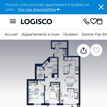
Trouvez votre prochain appartement à Québec et
Lévis –
Voir nos disponibilités
🔑
Accueil
Appartements à louer
Québec
Sainte-Foy-Si