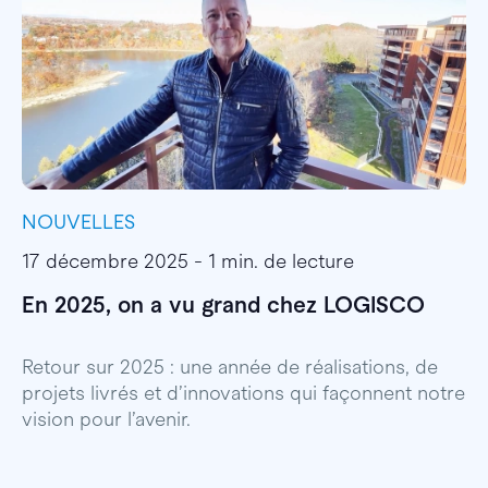
NOUVELLES
I
17 décembre 2025 - 1 min. de lecture
1
En 2025, on a vu grand chez LOGISCO
E
l
Retour sur 2025 : une année de réalisations, de
projets livrés et d’innovations qui façonnent notre
E
vision pour l’avenir.
p