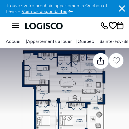
Trouvez votre prochain appartement à Québec et
Lévis –
Voir nos disponibilités
🔑
Accueil
Appartements à louer
Québec
Sainte-Foy-Si