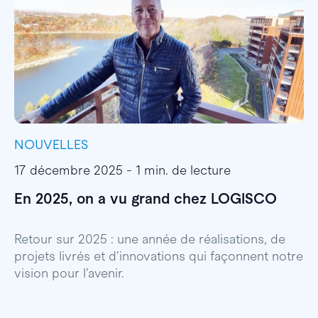
NOUVELLES
I
17 décembre 2025 - 1 min. de lecture
1
En 2025, on a vu grand chez LOGISCO
E
l
Retour sur 2025 : une année de réalisations, de
projets livrés et d’innovations qui façonnent notre
E
vision pour l’avenir.
p