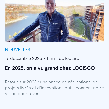
NOUVELLES
I
17 décembre 2025 - 1 min. de lecture
1
En 2025, on a vu grand chez LOGISCO
E
l
Retour sur 2025 : une année de réalisations, de
projets livrés et d’innovations qui façonnent notre
E
vision pour l’avenir.
p