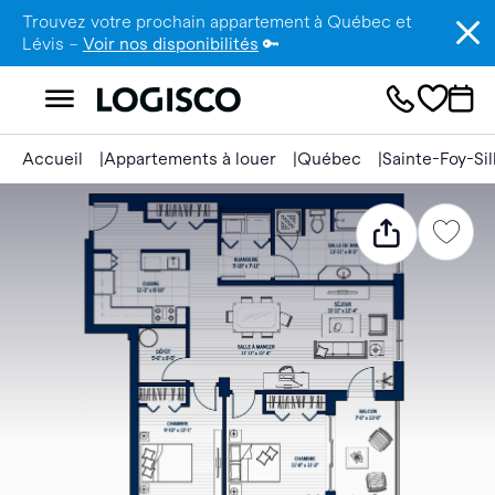
Trouvez votre prochain appartement à Québec et
Lévis –
Voir nos disponibilités
🔑
Accueil
Appartements à louer
Québec
Sainte-Foy-Si