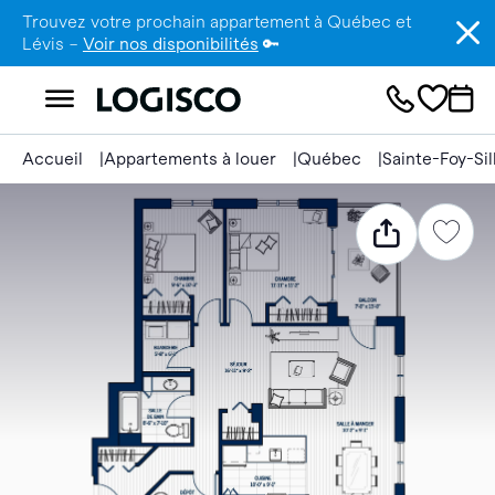
Trouvez votre prochain appartement à Québec et
Lévis –
Voir nos disponibilités
🔑
Accueil
Appartements à louer
Québec
Sainte-Foy-Si