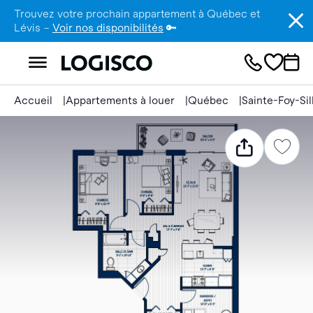
Trouvez votre prochain appartement à Québec et
Lévis –
Voir nos disponibilités
🔑
Accueil
Appartements à louer
Québec
Sainte-Foy-Si