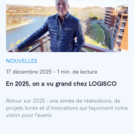
NOUVELLES
I
17 décembre 2025 - 1 min. de lecture
1
En 2025, on a vu grand chez LOGISCO
E
l
Retour sur 2025 : une année de réalisations, de
projets livrés et d’innovations qui façonnent notre
E
vision pour l’avenir.
p