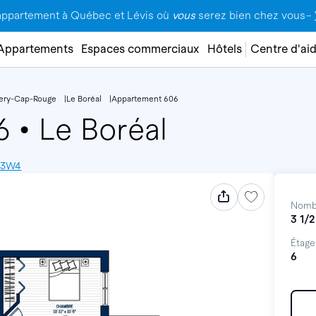
appartement à Québec et Lévis où
vous
serez bien chez vous–
Appartements
Espaces commerciaux
Hôtels
Centre d'ai
lery-Cap-Rouge
Le Boréal
Appartement 606
06
•
Le Boréal
V 3W4
Nomb
3 1/2
Étage
6