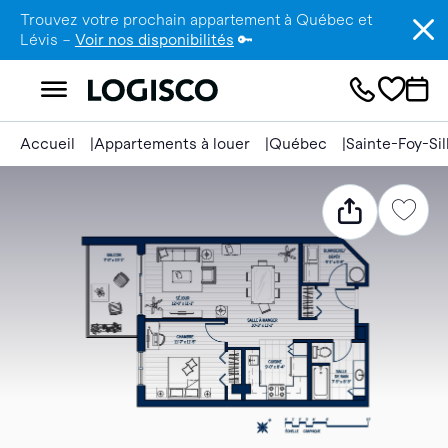
Trouvez votre prochain appartement à Québec et
Lévis –
Voir nos disponibilités
🔑
Accueil
Appartements à louer
Québec
Sainte-Foy-Si