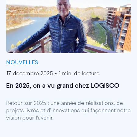
NOUVELLES
I
17 décembre 2025 - 1 min. de lecture
1
En 2025, on a vu grand chez LOGISCO
E
l
Retour sur 2025 : une année de réalisations, de
projets livrés et d’innovations qui façonnent notre
E
vision pour l’avenir.
p