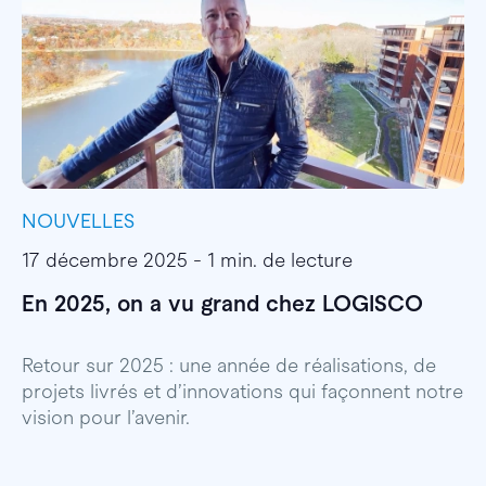
NOUVELLES
I
17 décembre 2025 - 1 min. de lecture
1
En 2025, on a vu grand chez LOGISCO
E
l
Retour sur 2025 : une année de réalisations, de
projets livrés et d’innovations qui façonnent notre
E
vision pour l’avenir.
p