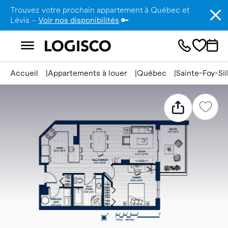
Trouvez votre prochain appartement à Québec et
Lévis –
Voir nos disponibilités
🔑
Accueil
Appartements à louer
Québec
Sainte-Foy-Si