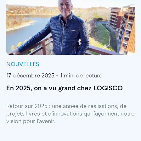
NOUVELLES
I
17 décembre 2025 - 1 min. de lecture
1
En 2025, on a vu grand chez LOGISCO
E
l
Retour sur 2025 : une année de réalisations, de
projets livrés et d’innovations qui façonnent notre
E
vision pour l’avenir.
p