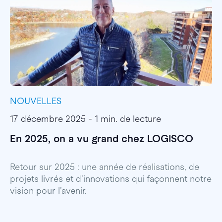
NOUVELLES
I
17 décembre 2025 - 1 min. de lecture
1
En 2025, on a vu grand chez LOGISCO
E
l
Retour sur 2025 : une année de réalisations, de
projets livrés et d’innovations qui façonnent notre
E
vision pour l’avenir.
p