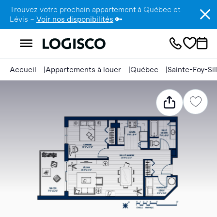
Trouvez votre prochain appartement à Québec et
Lévis –
Voir nos disponibilités
🔑
Accueil
Appartements à louer
Québec
Sainte-Foy-Si