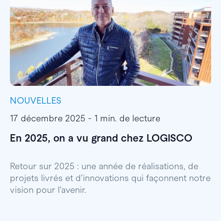
NOUVELLES
I
17 décembre 2025 - 1 min. de lecture
1
En 2025, on a vu grand chez LOGISCO
E
l
Retour sur 2025 : une année de réalisations, de
projets livrés et d’innovations qui façonnent notre
E
vision pour l’avenir.
p