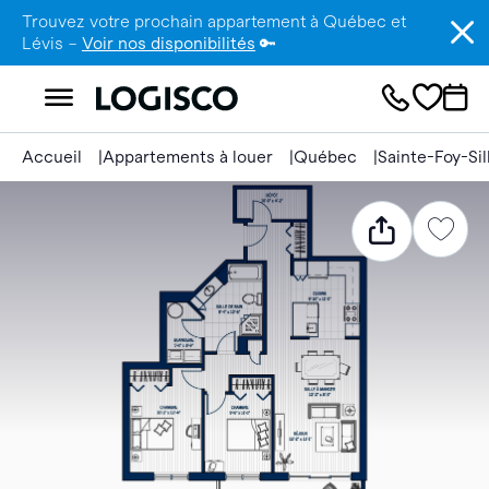
Trouvez votre prochain appartement à Québec et
Lévis –
Voir nos disponibilités
🔑
Accueil
Appartements à louer
Québec
Sainte-Foy-Si