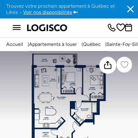
Trouvez votre prochain appartement à Québec et
Lévis –
Voir nos disponibilités
🔑
Accueil
Appartements à louer
Québec
Sainte-Foy-Si