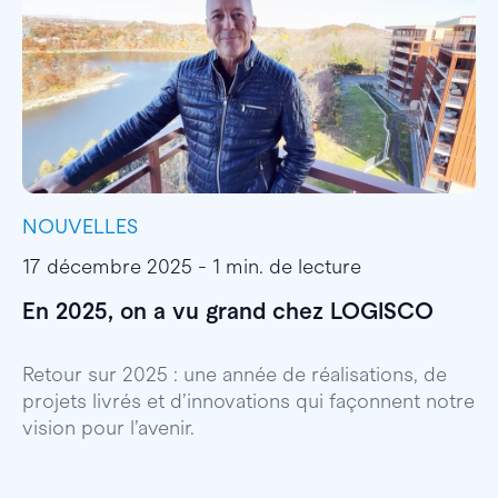
NOUVELLES
I
17 décembre 2025 - 1 min. de lecture
1
En 2025, on a vu grand chez LOGISCO
E
l
Retour sur 2025 : une année de réalisations, de
projets livrés et d’innovations qui façonnent notre
E
vision pour l’avenir.
p