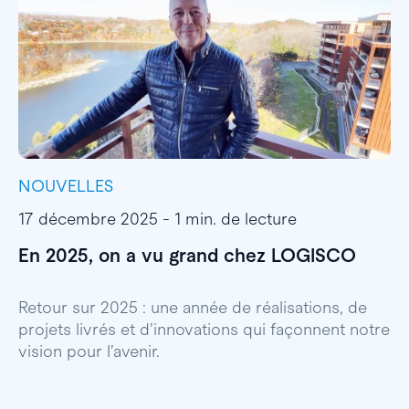
NOUVELLES
I
17 décembre 2025 - 1 min. de lecture
1
En 2025, on a vu grand chez LOGISCO
E
l
Retour sur 2025 : une année de réalisations, de
projets livrés et d’innovations qui façonnent notre
E
vision pour l’avenir.
p