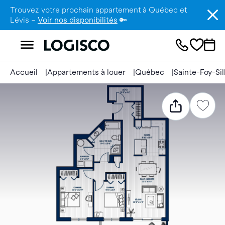
Trouvez votre prochain appartement à Québec et
Lévis –
Voir nos disponibilités
🔑
Accueil
Appartements à louer
Québec
Sainte-Foy-Si