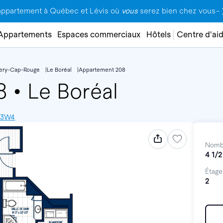
appartement à Québec et Lévis où
vous
serez bien chez vous–
Appartements
Espaces commerciaux
Hôtels
Centre d'ai
lery-Cap-Rouge
Le Boréal
Appartement 208
08
•
Le Boréal
V 3W4
Nomb
4 1/2
Étage
2