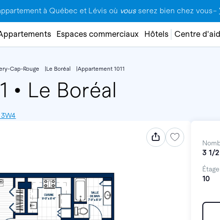
appartement à Québec et Lévis où
vous
serez bien chez vous–
Appartements
Espaces commerciaux
Hôtels
Centre d'ai
lery-Cap-Rouge
Le Boréal
Appartement 1011
11
•
Le Boréal
V 3W4
Nomb
3 1/2
Étage
10