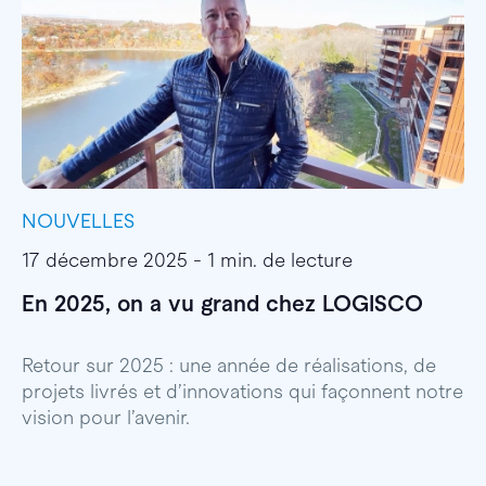
NOUVELLES
I
17 décembre 2025 - 1 min. de lecture
1
En 2025, on a vu grand chez LOGISCO
E
l
Retour sur 2025 : une année de réalisations, de
projets livrés et d’innovations qui façonnent notre
E
vision pour l’avenir.
p