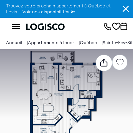
Trouvez votre prochain appartement à Québec et
Lévis –
Voir nos disponibilités
🔑
Accueil
Appartements à louer
Québec
Sainte-Foy-Si