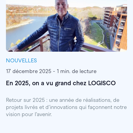
NOUVELLES
I
17 décembre 2025 - 1 min. de lecture
1
En 2025, on a vu grand chez LOGISCO
E
l
Retour sur 2025 : une année de réalisations, de
projets livrés et d’innovations qui façonnent notre
E
vision pour l’avenir.
p