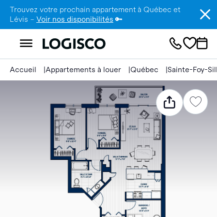
Trouvez votre prochain appartement à Québec et
Lévis –
Voir nos disponibilités
🔑
Accueil
Appartements à louer
Québec
Sainte-Foy-Si