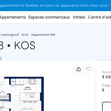
appartement à Québec et Lévis où
vous
serez bien chez vous–
Appartements
Espaces commerciaux
Hôtels
Centre d'ai
t-Lebourgneuf
KOS
Appartement 508
08
•
KOS
8
Nomb
3 1/2
Étage
5