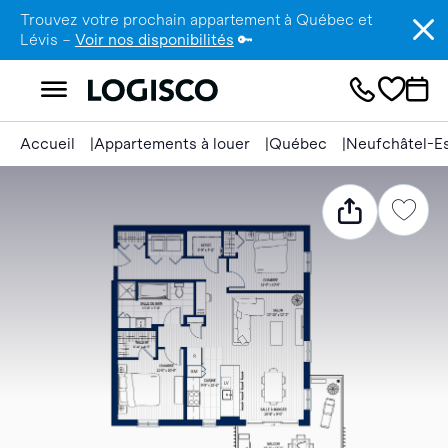
Trouvez votre prochain appartement à Québec et
Lévis –
Voir nos disponibilités
🔑
Accueil
Appartements à louer
Québec
Neufchâtel-E