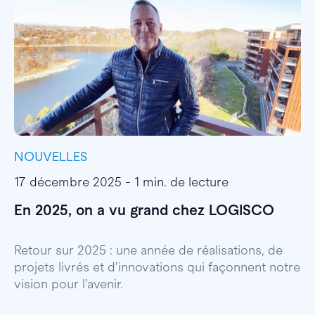
NOUVELLES
I
17 décembre 2025 - 1 min. de lecture
1
En 2025, on a vu grand chez LOGISCO
E
l
Retour sur 2025 : une année de réalisations, de
projets livrés et d’innovations qui façonnent notre
E
vision pour l’avenir.
p