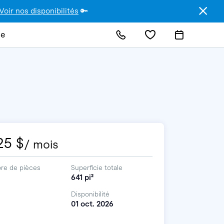
Voir nos disponibilités
🔑
de
25 $
/ mois
re de pièces
Superficie totale
641 pi²
Disponibilité
01 oct. 2026