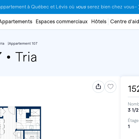
appartement à Québec et Lévis où
vous
serez bien chez vous–
Appartements
Espaces commerciaux
Hôtels
Centre d'ai
ria
Appartement 107
7
•
Tria
15
Nomb
3 1/2
Étage
1