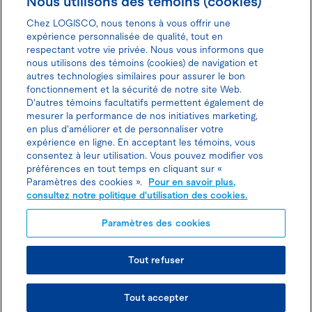
Nous utilisons des témoins (cookies)
Chez LOGISCO, nous tenons à vous offrir une
expérience personnalisée de qualité, tout en
respectant votre vie privée. Nous vous informons que
nous utilisons des témoins (cookies) de navigation et
Donnez votre avis pour gagner 100$
autres technologies similaires pour assurer le bon
fonctionnement et la sécurité de notre site Web.
D'autres témoins facultatifs permettent également de
mesurer la performance de nos initiatives marketing,
en plus d'améliorer et de personnaliser votre
expérience en ligne. En acceptant les témoins, vous
Politique d'utilisation des cookies
consentez à leur utilisation. Vous pouvez modifier vos
préférences en tout temps en cliquant sur «
Politique de protection des
Paramètres des cookies ».
Pour en savoir plus,
consultez notre politique d'utilisation des cookies.
renseignements personnels
Paramètres des cookies
Tout refuser
© TOUS DROITS RÉSERVÉS LOGISCO 2026
Tout accepter