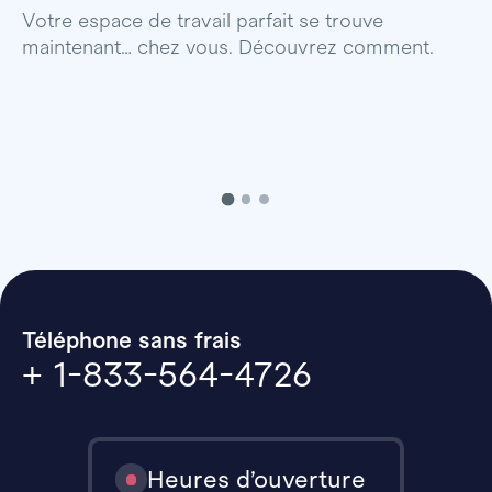
p
Votre espace de travail parfait se trouve
maintenant… chez vous. Découvrez comment.
Téléphone sans frais
+ 1-833-564-4726
Heures d’ouverture