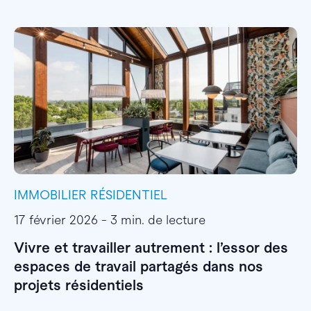
IMMOBILIER RÉSIDENTIEL
I
17 février 2026 - 3 min. de lecture
1
Vivre et travailler autrement : l’essor des
E
espaces de travail partagés dans nos
l
projets résidentiels
E