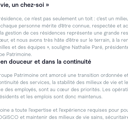
vie, un chez-soi »
ésidence, ce n’est pas seulement un toit : c’est un milie
ù chaque personne mérite d’être connue, respectée et 
la gestion de ces résidences représente une grande res
r, et nous avons très hâte d’être sur le terrain, à la r
illes et des équipes », souligne Nathalie Paré, président
pe Patrimoine.
 en douceur et dans la continuité
upe Patrimoine ont amorcé une transition ordonnée et 
ntinuité des services, la stabilité des milieux de vie et l
ue des employés, sont au cœur des priorités. Les opérati
résidents et les emplois sont donc maintenus.
ne a toute l’expertise et l’expérience requises pour pour
ISCO et maintenir des milieux de vie sains, sécuritaires