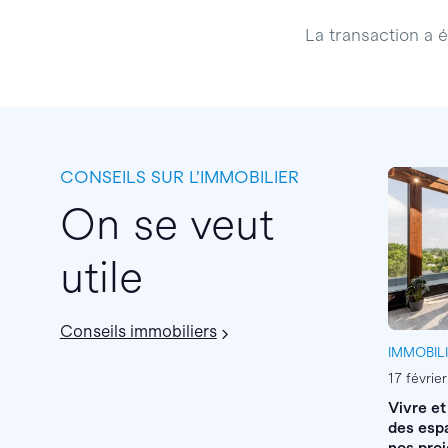
La transaction a ét
CONSEILS SUR L’IMMOBILIER
On se veut
utile
Conseils immobiliers
IMMOBIL
17 févrie
Vivre et
des espa
nos proj