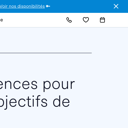
Voir nos disponibilités
🔑
de
ences pour
bjectifs de