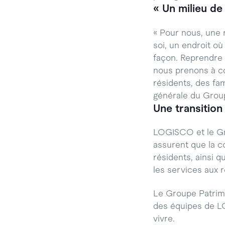
« Un milieu de 
« Pour nous, une r
soi, un endroit o
façon. Reprendre 
nous prenons à cœu
résidents, des fam
générale du Grou
Une transition
LOGISCO et le Gro
assurent que la co
résidents, ainsi q
les services aux 
Le Groupe Patrimoi
des équipes de LOG
vivre.