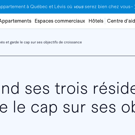
appartement à Québec et Lévis où
vous
serez bien chez vous–
Appartements
Espaces commerciaux
Hôtels
Centre d'ai
s et garde le cap sur ses objectifs de croissance
d ses trois résid
e le cap sur ses o