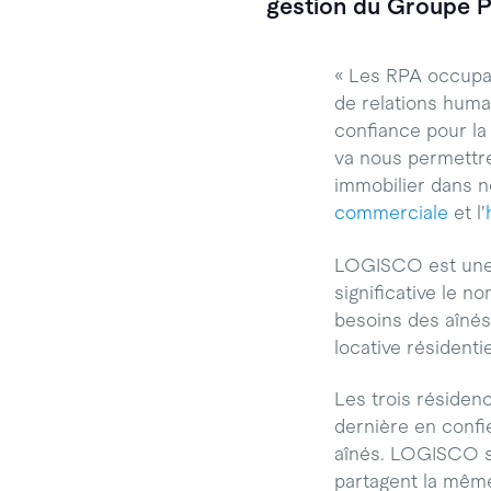
gestion du Groupe P
« Les RPA occupai
de relations huma
confiance pour la 
va nous permettre
immobilier dans no
commerciale
et l’
LOGISCO est une 
significative le 
besoins des aîné
locative résidentie
Les trois résiden
dernière en confi
aînés. LOGISCO se
partagent la même