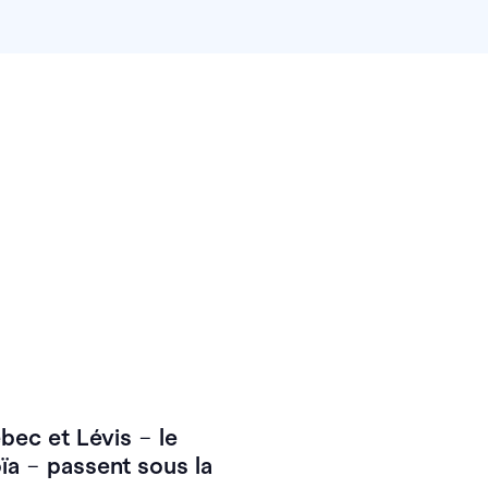
ébec et Lévis
–
le
oïa
–
passent sous la