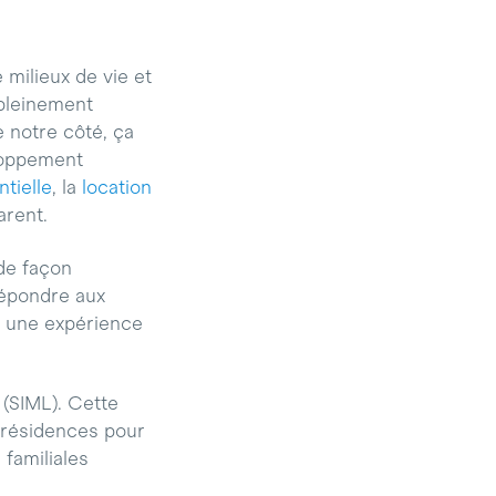
 milieux de vie et
 pleinement
e notre côté, ça
loppement
ntielle
, la
location
arent.
de façon
répondre aux
t une expérience
(SIML). Cette
 résidences pour
familiales