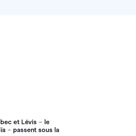
ébec et Lévis
–
le
oïa
–
passent sous la