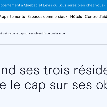
appartement à Québec et Lévis où
vous
serez bien chez vous–
Appartements
Espaces commerciaux
Hôtels
Centre d'ai
s et garde le cap sur ses objectifs de croissance
d ses trois résid
e le cap sur ses o