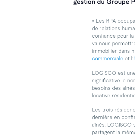
gestion du Groupe P
« Les RPA occupai
de relations huma
confiance pour la 
va nous permettre
immobilier dans no
commerciale
et l’
LOGISCO est une 
significative le 
besoins des aîné
locative résidentie
Les trois résiden
dernière en confi
aînés. LOGISCO se
partagent la même