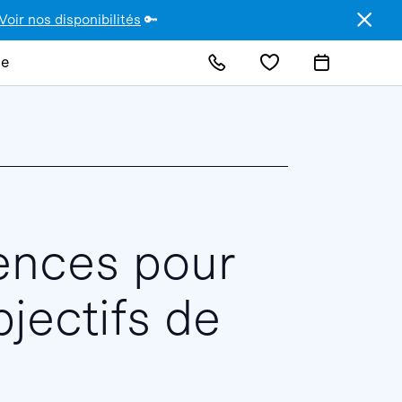
Voir nos disponibilités
🔑
de
ences pour
bjectifs de