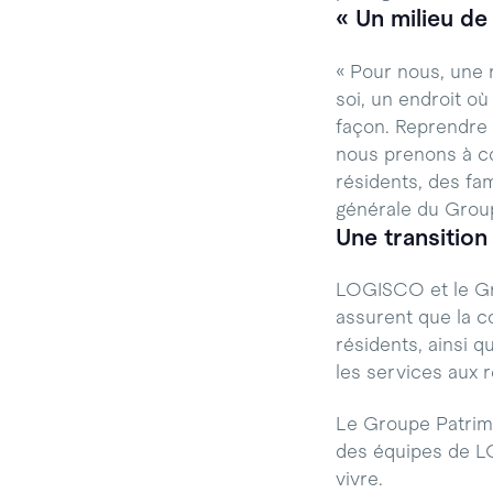
« Un milieu de 
« Pour nous, une r
soi, un endroit o
façon. Reprendre 
nous prenons à cœu
résidents, des fam
générale du Grou
Une transition
LOGISCO et le Gro
assurent que la co
résidents, ainsi q
les services aux 
Le Groupe Patrimoi
des équipes de LOG
vivre.