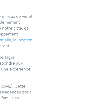
 milieux de vie et
 pleinement
e notre côté, ça
loppement
ntielle
, la
location
arent.
de façon
répondre aux
t une expérience
(SIML). Cette
 résidences pour
familiales