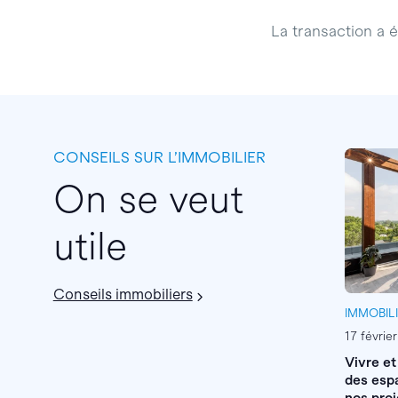
La transaction a ét
CONSEILS SUR L’IMMOBILIER
On se veut
utile
Conseils immobiliers
IMMOBIL
17 févrie
Vivre et
des espa
nos proj