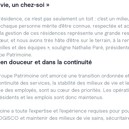
vie, un chez-soi »
ésidence, ce n’est pas seulement un toit : c’est un milie
ù chaque personne mérite d’être connue, respectée et 
la gestion de ces résidences représente une grande res
r, et nous avons très hâte d’être sur le terrain, à la r
illes et des équipes », souligne Nathalie Paré, président
pe Patrimoine.
 en douceur et dans la continuité
upe Patrimoine ont amorcé une transition ordonnée et 
ntinuité des services, la stabilité des milieux de vie et l
ue des employés, sont au cœur des priorités. Les opérati
résidents et les emplois sont donc maintenus.
ne a toute l’expertise et l’expérience requises pour pour
ISCO et maintenir des milieux de vie sains, sécuritaires