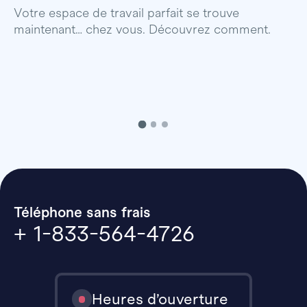
p
Votre espace de travail parfait se trouve
maintenant… chez vous. Découvrez comment.
Téléphone sans frais
+ 1-833-564-4726
Heures d’ouverture