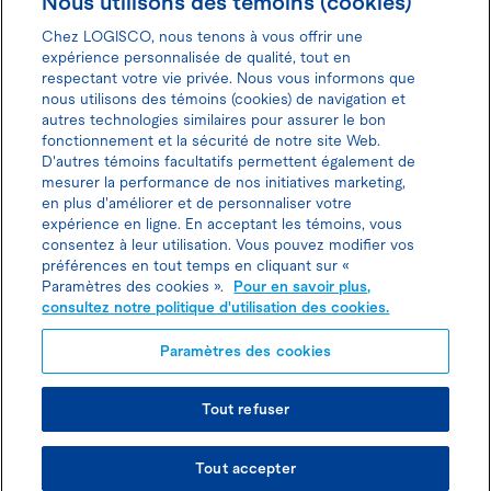
Nous utilisons des témoins (cookies)
Chez LOGISCO, nous tenons à vous offrir une
expérience personnalisée de qualité, tout en
respectant votre vie privée. Nous vous informons que
nous utilisons des témoins (cookies) de navigation et
Donnez votre avis pour gagner 100$
autres technologies similaires pour assurer le bon
fonctionnement et la sécurité de notre site Web.
D'autres témoins facultatifs permettent également de
mesurer la performance de nos initiatives marketing,
en plus d'améliorer et de personnaliser votre
expérience en ligne. En acceptant les témoins, vous
Politique d'utilisation des cookies
consentez à leur utilisation. Vous pouvez modifier vos
préférences en tout temps en cliquant sur «
Politique de protection des
Paramètres des cookies ».
Pour en savoir plus,
consultez notre politique d'utilisation des cookies.
renseignements personnels
Paramètres des cookies
Tout refuser
© TOUS DROITS RÉSERVÉS LOGISCO 2026
Tout accepter