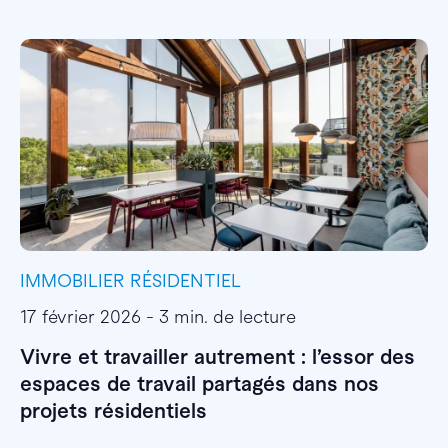
IMMOBILIER RÉSIDENTIEL
I
17 février 2026 - 3 min. de lecture
1
Vivre et travailler autrement : l’essor des
E
espaces de travail partagés dans nos
l
projets résidentiels
E