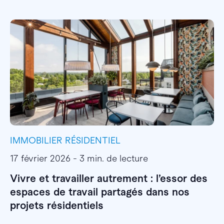
IMMOBILIER RÉSIDENTIEL
I
17 février 2026 - 3 min. de lecture
1
Vivre et travailler autrement : l’essor des
E
espaces de travail partagés dans nos
l
projets résidentiels
E