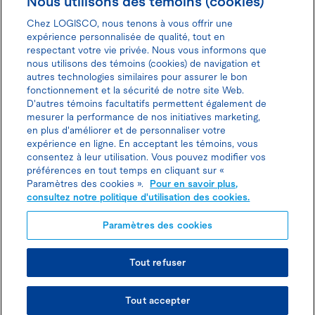
Nous utilisons des témoins (cookies)
Chez LOGISCO, nous tenons à vous offrir une
expérience personnalisée de qualité, tout en
respectant votre vie privée. Nous vous informons que
nous utilisons des témoins (cookies) de navigation et
Donnez votre avis pour gagner 100$
autres technologies similaires pour assurer le bon
fonctionnement et la sécurité de notre site Web.
D'autres témoins facultatifs permettent également de
mesurer la performance de nos initiatives marketing,
en plus d'améliorer et de personnaliser votre
expérience en ligne. En acceptant les témoins, vous
Politique d'utilisation des cookies
consentez à leur utilisation. Vous pouvez modifier vos
préférences en tout temps en cliquant sur «
Politique de protection des
Paramètres des cookies ».
Pour en savoir plus,
consultez notre politique d'utilisation des cookies.
renseignements personnels
Paramètres des cookies
Tout refuser
© TOUS DROITS RÉSERVÉS LOGISCO 2026
Tout accepter