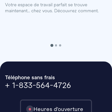
p
Votre espace de travail parfait se trouve
maintenant… chez vous. Découvrez comment.
Téléphone sans frais
+ 1-833-564-4726
Heures d’ouverture