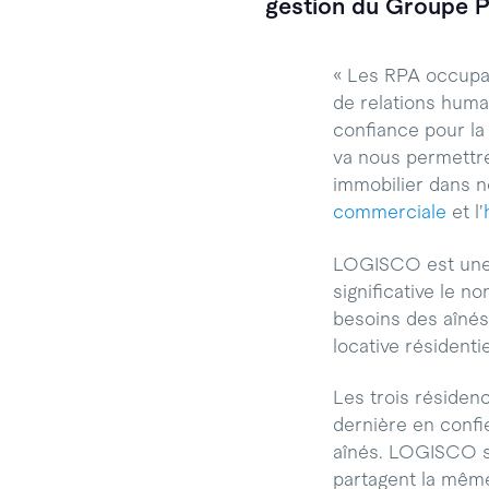
gestion du Groupe P
« Les RPA occupai
de relations huma
confiance pour la 
va nous permettre
immobilier dans no
commerciale
et l’
LOGISCO est une 
significative le 
besoins des aîné
locative résidentie
Les trois résiden
dernière en confi
aînés. LOGISCO se
partagent la même