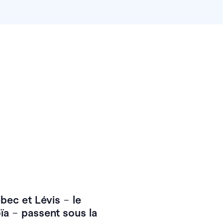
ébec et Lévis
–
le
oïa
–
passent sous la