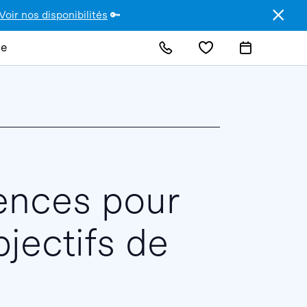
Voir nos disponibilités
🔑
de
ences pour
bjectifs de