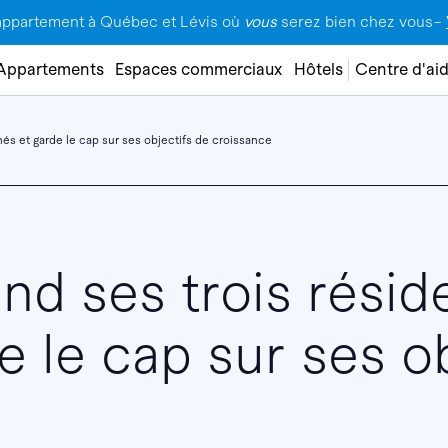
appartement à Québec et Lévis où
vous
serez bien chez vous–
Appartements
Espaces commerciaux
Hôtels
Centre d'ai
s et garde le cap sur ses objectifs de croissance
d ses trois résid
e le cap sur ses o