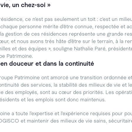
vie, un chez-soi »
ésidence, ce n’est pas seulement un toit : c’est un milie
ù chaque personne mérite d’être connue, respectée et 
la gestion de ces résidences représente une grande res
r, et nous avons très hâte d’être sur le terrain, à la r
illes et des équipes », souligne Nathalie Paré, président
pe Patrimoine.
 en douceur et dans la continuité
upe Patrimoine ont amorcé une transition ordonnée et 
ntinuité des services, la stabilité des milieux de vie et l
ue des employés, sont au cœur des priorités. Les opérati
résidents et les emplois sont donc maintenus.
ne a toute l’expertise et l’expérience requises pour pour
ISCO et maintenir des milieux de vie sains, sécuritaires