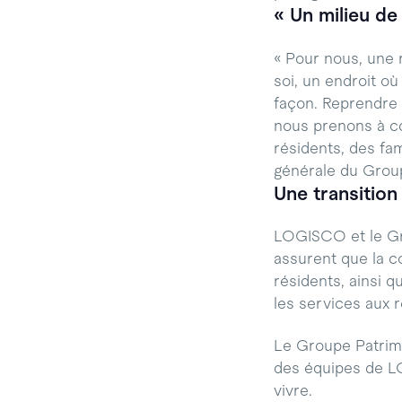
« Un milieu de 
« Pour nous, une r
soi, un endroit o
façon. Reprendre 
nous prenons à cœu
résidents, des fam
générale du Grou
Une transition
LOGISCO et le Gro
assurent que la co
résidents, ainsi q
les services aux 
Le Groupe Patrimoi
des équipes de LOG
vivre.