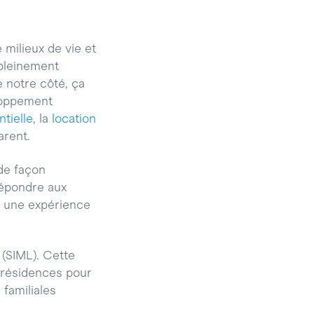
 milieux de vie et
 pleinement
e notre côté, ça
loppement
ntielle
, la
location
arent.
de façon
répondre aux
t une expérience
(SIML). Cette
 résidences pour
familiales