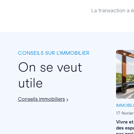
La transaction a ét
CONSEILS SUR L’IMMOBILIER
On se veut
utile
Conseils immobiliers
IMMOBIL
17 févrie
Vivre et
des espa
nos proj