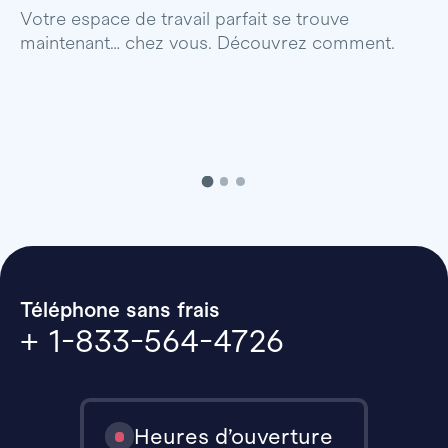
p
Votre espace de travail parfait se trouve
maintenant… chez vous. Découvrez comment.
Téléphone sans frais
+ 1-833-564-4726
Heures d’ouverture