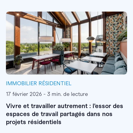
IMMOBILIER RÉSIDENTIEL
I
17 février 2026 - 3 min. de lecture
1
Vivre et travailler autrement : l’essor des
E
espaces de travail partagés dans nos
l
projets résidentiels
E