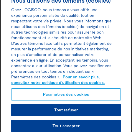
Nous utilisons des témoins (cookies)
Chez LOGISCO, nous tenons à vous offrir une
expérience personnalisée de qualité, tout en
respectant votre vie privée. Nous vous informons que
nous utilisons des témoins (cookies) de navigation et
Donnez votre avis pour gagner 100$
autres technologies similaires pour assurer le bon
fonctionnement et la sécurité de notre site Web.
D'autres témoins facultatifs permettent également de
mesurer la performance de nos initiatives marketing,
en plus d'améliorer et de personnaliser votre
expérience en ligne. En acceptant les témoins, vous
Politique d'utilisation des cookies
consentez à leur utilisation. Vous pouvez modifier vos
préférences en tout temps en cliquant sur «
Politique de protection des
Paramètres des cookies ».
Pour en savoir plus,
consultez notre politique d'utilisation des cookies.
renseignements personnels
Paramètres des cookies
Tout refuser
© TOUS DROITS RÉSERVÉS LOGISCO 2026
Tout accepter